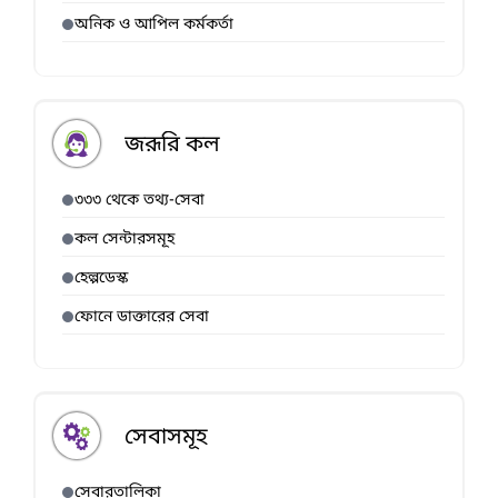
অনিক ও আপিল কর্মকর্তা
জরূরি কল
৩৩৩ থেকে তথ্য-সেবা
কল সেন্টারসমূহ
হেল্পডেস্ক
ফোনে ডাক্তারের সেবা
সেবাসমূহ
সেবারতালিকা