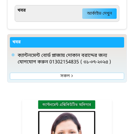
খবর
আর্কাইভ দেখুন
খবর
ক্যান্টনমেন্ট বোর্ড প্লাজায় দোকান বরাদ্দের জন্য
যোগযোগ করুন 01302154835 ( ৩১-০৭-২০২৫ )
সকল