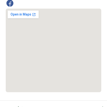
০১৯০৮৮৮৮৮৮৮
মাদকদ্রব্য নিয়ন্ত্রণ হটলাইন
১৬১১৩
জরুরী অভ্যন্তরীণ নৌ-পরিবহন হটলাইন
১৬৪৪৫
পাসপোর্ট বাতায়ন হটলাইন
১৬১৭১
বাংলাদেশ মুক্তিযোদ্ধা কল্যাণ ট্রাস্ট