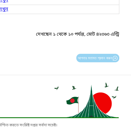
েখুন
েখুন
দেখছেন ১ থেকে ১০ পর্যন্ত, মোট ৪২৩৬৩ এন্ট্রি
আপনার মতামত প্রদান করুন
চিত করতে সংশ্লিষ্ট দপ্তর সর্বদা সচেষ্ট।