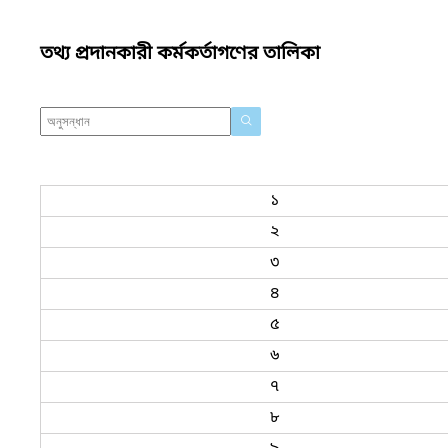
তথ্য প্রদানকারী কর্মকর্তাগণের তালিকা
১
২
৩
৪
৫
৬
৭
৮