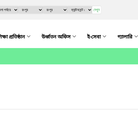
দেখুন
িক্ষা প্রতিষ্ঠান
উর্ধ্বতন অফিস
ই-সেবা
গ্যালারি