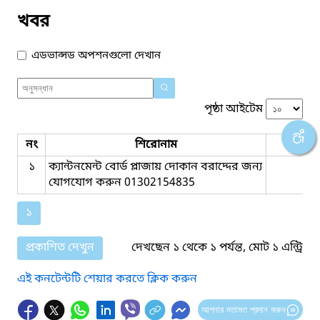
খবর
এডভান্সড অপশনগুলো দেখান
পৃষ্ঠা আইটেম
নং
শিরোনাম
ফাইল
১
ক্যান্টনমেন্ট বোর্ড প্লাজায় দোকান বরাদ্দের জন্য
যোগযোগ করুন 01302154835
১
প্রকাশিত দেখুন
দেখছেন ১ থেকে ১ পর্যন্ত, মোট ১ এন্ট্রি
এই কনটেন্টটি শেয়ার করতে ক্লিক করুন
আপনার মতামত প্রদান করুন